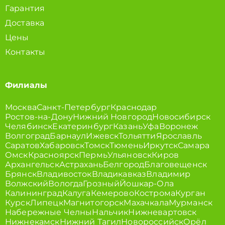
Гарантия
Доставка
Цены
Контакты
Филиалы
Москва
Санкт-Петербург
Краснодар
Ростов-на-Дону
Нижний Новгород
Новосибирск
Челябинск
Екатеринбург
Казань
Уфа
Воронеж
Волгоград
Барнаул
Ижевск
Тольятти
Ярославль
Саратов
Хабаровск
Томск
Тюмень
Иркутск
Самара
Омск
Красноярск
Пермь
Ульяновск
Киров
Архангельск
Астрахань
Белгород
Благовещенск
Брянск
Владивосток
Владикавказ
Владимир
Волжский
Вологда
Грозный
Йошкар-Ола
Калининград
Калуга
Кемерово
Кострома
Курган
Курск
Липецк
Магнитогорск
Махачкала
Мурманск
Набережные Челны
Нальчик
Нижневартовск
Нижнекамск
Нижний Тагил
Новороссийск
Орёл