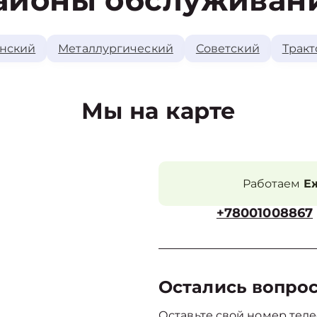
айоны обслуживан
нский
Металлургический
Советский
Тракт
Мы на карте
Работаем
Еж
+78001008867
Остались вопро
Оставьте свой номер теле