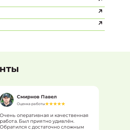
енты
Смирнов Павел
Оценка работы
О
Очень оперативная и качественная
Работу 
работа. Был приятно удивлён.
вопросы
Обратился с достаточно сложным
такие п