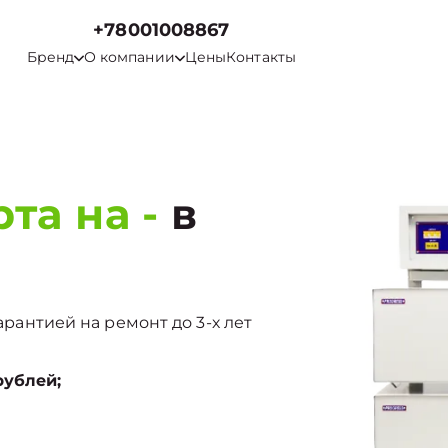
+78001008867
Бренд
О компании
Цены
Контакты
та на -
в
гарантией на ремонт до 3-х лет
рублей;