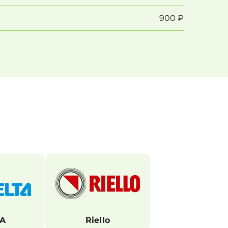
900 ₽
TA
Riello