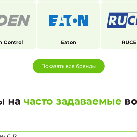
n Control
Eaton
RUCE
Показать все бренды
ы на
часто задаваемые
во
ем СЦ?