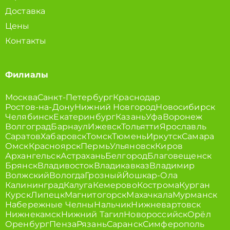
Доставка
Цены
Контакты
Филиалы
Москва
Санкт-Петербург
Краснодар
Ростов-на-Дону
Нижний Новгород
Новосибирск
Челябинск
Екатеринбург
Казань
Уфа
Воронеж
Волгоград
Барнаул
Ижевск
Тольятти
Ярославль
Саратов
Хабаровск
Томск
Тюмень
Иркутск
Самара
Омск
Красноярск
Пермь
Ульяновск
Киров
Архангельск
Астрахань
Белгород
Благовещенск
Брянск
Владивосток
Владикавказ
Владимир
Волжский
Вологда
Грозный
Йошкар-Ола
Калининград
Калуга
Кемерово
Кострома
Курган
Курск
Липецк
Магнитогорск
Махачкала
Мурманск
Набережные Челны
Нальчик
Нижневартовск
Нижнекамск
Нижний Тагил
Новороссийск
Орёл
Оренбург
Пенза
Рязань
Саранск
Симферополь