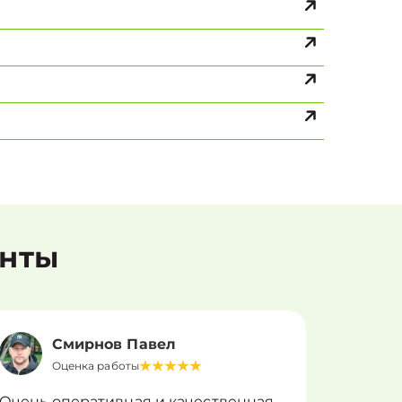
енты
Смирнов Павел
Оценка работы
О
Очень оперативная и качественная
Работу 