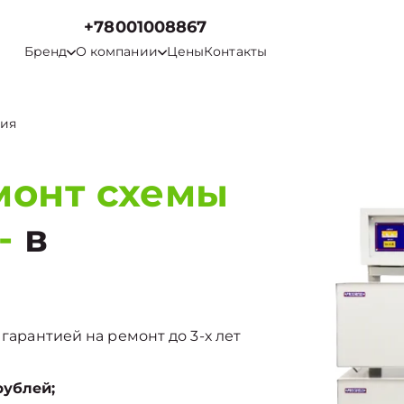
+78001008867
Бренд
О компании
Цены
Контакты
ния
монт схемы
-
в
 гарантией на ремонт до 3-х лет
рублей;