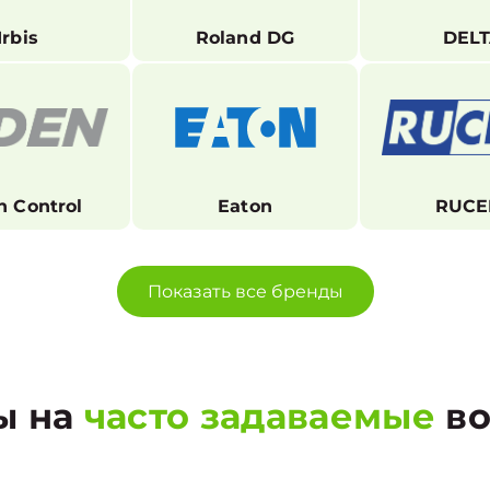
Irbis
Roland DG
DEL
n Control
Eaton
RUCE
Показать все бренды
ы на
часто задаваемые
во