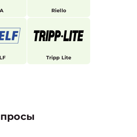
TA
Riello
LF
Tripp Lite
просы