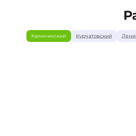
Р
Калининский
Курчатовский
Лени