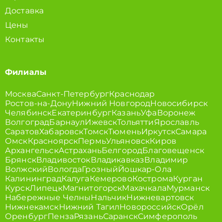
Доставка
Цены
Контакты
Филиалы
Москва
Санкт-Петербург
Краснодар
Ростов-на-Дону
Нижний Новгород
Новосибирск
Челябинск
Екатеринбург
Казань
Уфа
Воронеж
Волгоград
Барнаул
Ижевск
Тольятти
Ярославль
Саратов
Хабаровск
Томск
Тюмень
Иркутск
Самара
Омск
Красноярск
Пермь
Ульяновск
Киров
Архангельск
Астрахань
Белгород
Благовещенск
Брянск
Владивосток
Владикавказ
Владимир
Волжский
Вологда
Грозный
Йошкар-Ола
Калининград
Калуга
Кемерово
Кострома
Курган
Курск
Липецк
Магнитогорск
Махачкала
Мурманск
Набережные Челны
Нальчик
Нижневартовск
Нижнекамск
Нижний Тагил
Новороссийск
Орёл
Оренбург
Пенза
Рязань
Саранск
Симферополь