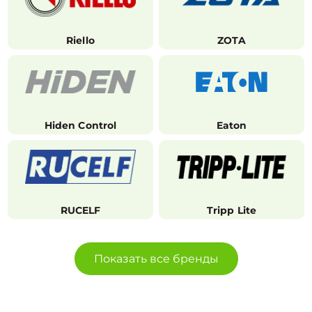
Riello
ZOTA
Hiden Control
Eaton
RUCELF
Tripp Lite
Показать все бренды