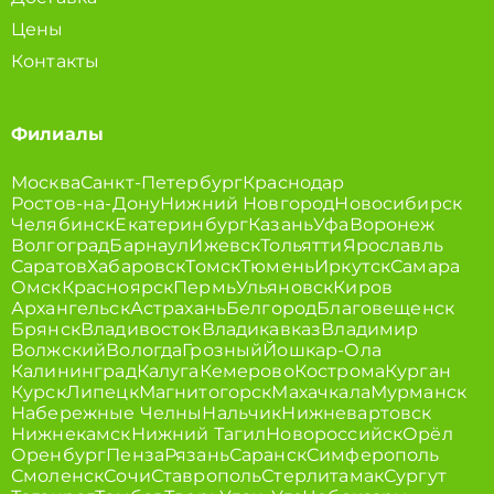
Цены
Контакты
Филиалы
Москва
Санкт-Петербург
Краснодар
Ростов-на-Дону
Нижний Новгород
Новосибирск
Челябинск
Екатеринбург
Казань
Уфа
Воронеж
Волгоград
Барнаул
Ижевск
Тольятти
Ярославль
Саратов
Хабаровск
Томск
Тюмень
Иркутск
Самара
Омск
Красноярск
Пермь
Ульяновск
Киров
Архангельск
Астрахань
Белгород
Благовещенск
Брянск
Владивосток
Владикавказ
Владимир
Волжский
Вологда
Грозный
Йошкар-Ола
Калининград
Калуга
Кемерово
Кострома
Курган
Курск
Липецк
Магнитогорск
Махачкала
Мурманск
Набережные Челны
Нальчик
Нижневартовск
Нижнекамск
Нижний Тагил
Новороссийск
Орёл
Оренбург
Пенза
Рязань
Саранск
Симферополь
Смоленск
Сочи
Ставрополь
Стерлитамак
Сургут