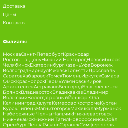
Доставка
Цены
Контакты
Филиалы
Москва
Санкт-Петербург
Краснодар
Ростов-на-Дону
Нижний Новгород
Новосибирск
Челябинск
Екатеринбург
Казань
Уфа
Воронеж
Волгоград
Барнаул
Ижевск
Тольятти
Ярославль
Саратов
Хабаровск
Томск
Тюмень
Иркутск
Самара
Омск
Красноярск
Пермь
Ульяновск
Киров
Архангельск
Астрахань
Белгород
Благовещенск
Брянск
Владивосток
Владикавказ
Владимир
Волжский
Вологда
Грозный
Йошкар-Ола
Калининград
Калуга
Кемерово
Кострома
Курган
Курск
Липецк
Магнитогорск
Махачкала
Мурманск
Набережные Челны
Нальчик
Нижневартовск
Нижнекамск
Нижний Тагил
Новороссийск
Орёл
Оренбург
Пенза
Рязань
Саранск
Симферополь