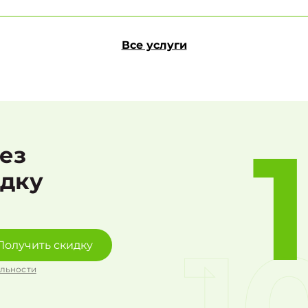
Все услуги
рез
идку
Получить скидку
льности