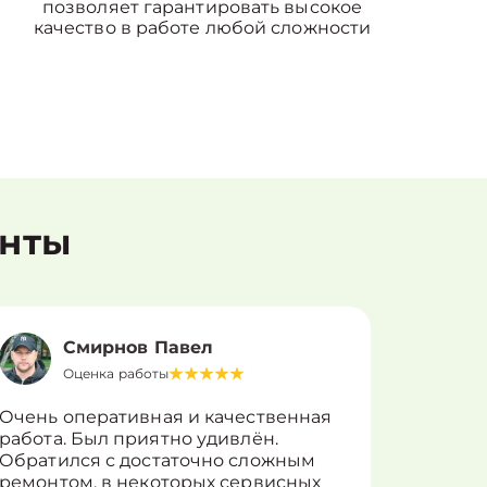
позволяет гарантировать высокое
качество в работе любой сложности
енты
Смирнов Павел
Оценка работы
О
Очень оперативная и качественная
Работу 
работа. Был приятно удивлён.
вопросы
Обратился с достаточно сложным
такие п
ремонтом, в некоторых сервисных
только 