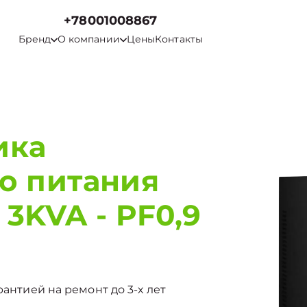
+78001008867
Бренд
О компании
Цены
Контакты
ика
о питания
 3KVA - PF0,9
рантией на ремонт до 3-х лет