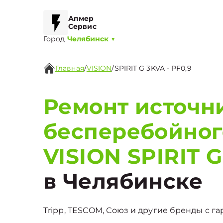
Апмер
Сервис
Город
Челябинск
▼
Главная
/
VISION
/
SPIRIT G 3KVA - PF0,9
Ремонт источн
бесперебойног
VISION SPIRIT G
в Челябинске
Tripp, TESCOM, Союз и другие бренды с га