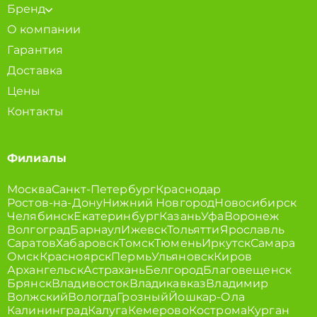
Бренд
О компании
Гарантия
Доставка
Цены
Контакты
Филиалы
Москва
Санкт-Петербург
Краснодар
Ростов-на-Дону
Нижний Новгород
Новосибирск
Челябинск
Екатеринбург
Казань
Уфа
Воронеж
Волгоград
Барнаул
Ижевск
Тольятти
Ярославль
Саратов
Хабаровск
Томск
Тюмень
Иркутск
Самара
Омск
Красноярск
Пермь
Ульяновск
Киров
Архангельск
Астрахань
Белгород
Благовещенск
Брянск
Владивосток
Владикавказ
Владимир
Волжский
Вологда
Грозный
Йошкар-Ола
Калининград
Калуга
Кемерово
Кострома
Курган