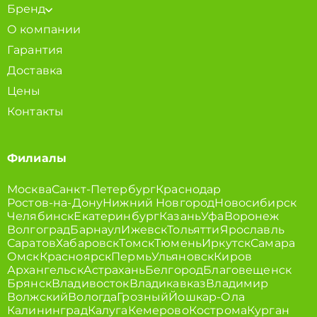
Бренд
О компании
Гарантия
Доставка
Цены
Контакты
Филиалы
Москва
Санкт-Петербург
Краснодар
Ростов-на-Дону
Нижний Новгород
Новосибирск
Челябинск
Екатеринбург
Казань
Уфа
Воронеж
Волгоград
Барнаул
Ижевск
Тольятти
Ярославль
Саратов
Хабаровск
Томск
Тюмень
Иркутск
Самара
Омск
Красноярск
Пермь
Ульяновск
Киров
Архангельск
Астрахань
Белгород
Благовещенск
Брянск
Владивосток
Владикавказ
Владимир
Волжский
Вологда
Грозный
Йошкар-Ола
Калининград
Калуга
Кемерово
Кострома
Курган