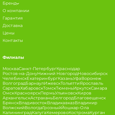
Бренд
О компании
Гарантия
Доставка
Цены
Контакты
Филиалы
Москва
Санкт-Петербург
Краснодар
Ростов-на-Дону
Нижний Новгород
Новосибирск
Челябинск
Екатеринбург
Казань
Уфа
Воронеж
Волгоград
Барнаул
Ижевск
Тольятти
Ярославль
Саратов
Хабаровск
Томск
Тюмень
Иркутск
Самара
Омск
Красноярск
Пермь
Ульяновск
Киров
Архангельск
Астрахань
Белгород
Благовещенск
Брянск
Владивосток
Владикавказ
Владимир
Волжский
Вологда
Грозный
Йошкар-Ола
Калининград
Калуга
Кемерово
Кострома
Курган