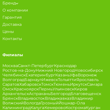
Бренд
О компании
Гарантия
Доставка
Цены
Контакты
Филиалы
Москва
Санкт-Петербург
Краснодар
Ростов-на-Дону
Нижний Новгород
Новосибирск
Челябинск
Екатеринбург
Казань
Уфа
Воронеж
Волгоград
Барнаул
Ижевск
Тольятти
Ярославль
Саратов
Хабаровск
Томск
Тюмень
Иркутск
Самара
Омск
Красноярск
Пермь
Ульяновск
Киров
Архангельск
Астрахань
Белгород
Благовещенск
Брянск
Владивосток
Владикавказ
Владимир
Волжский
Вологда
Грозный
Йошкар-Ола
Калининград
Калуга
Кемерово
Кострома
Курган