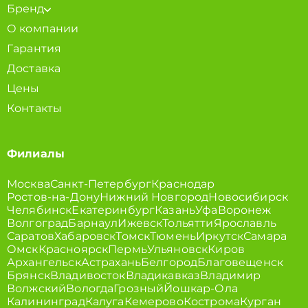
Бренд
О компании
Гарантия
Доставка
Цены
Контакты
Филиалы
Москва
Санкт-Петербург
Краснодар
Ростов-на-Дону
Нижний Новгород
Новосибирск
Челябинск
Екатеринбург
Казань
Уфа
Воронеж
Волгоград
Барнаул
Ижевск
Тольятти
Ярославль
Саратов
Хабаровск
Томск
Тюмень
Иркутск
Самара
Омск
Красноярск
Пермь
Ульяновск
Киров
Архангельск
Астрахань
Белгород
Благовещенск
Брянск
Владивосток
Владикавказ
Владимир
Волжский
Вологда
Грозный
Йошкар-Ола
Калининград
Калуга
Кемерово
Кострома
Курган