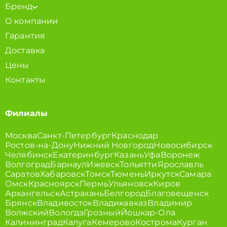
Бренд
О компании
Гарантия
Доставка
Цены
Контакты
Филиалы
Москва
Санкт-Петербург
Краснодар
Ростов-на-Дону
Нижний Новгород
Новосибирск
Челябинск
Екатеринбург
Казань
Уфа
Воронеж
Волгоград
Барнаул
Ижевск
Тольятти
Ярославль
Саратов
Хабаровск
Томск
Тюмень
Иркутск
Самара
Омск
Красноярск
Пермь
Ульяновск
Киров
Архангельск
Астрахань
Белгород
Благовещенск
Брянск
Владивосток
Владикавказ
Владимир
Волжский
Вологда
Грозный
Йошкар-Ола
Калининград
Калуга
Кемерово
Кострома
Курган