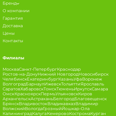
Бренд
О компании
Гарантия
Доставка
Цены
Контакты
Филиалы
Москва
Санкт-Петербург
Краснодар
Ростов-на-Дону
Нижний Новгород
Новосибирск
Челябинск
Екатеринбург
Казань
Уфа
Воронеж
Волгоград
Барнаул
Ижевск
Тольятти
Ярославль
Саратов
Хабаровск
Томск
Тюмень
Иркутск
Самара
Омск
Красноярск
Пермь
Ульяновск
Киров
Архангельск
Астрахань
Белгород
Благовещенск
Брянск
Владивосток
Владикавказ
Владимир
Волжский
Вологда
Грозный
Йошкар-Ола
Калининград
Калуга
Кемерово
Кострома
Курган