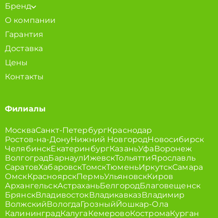
Бренд
О компании
Гарантия
Доставка
Цены
Контакты
Филиалы
Москва
Санкт-Петербург
Краснодар
Ростов-на-Дону
Нижний Новгород
Новосибирск
Челябинск
Екатеринбург
Казань
Уфа
Воронеж
Волгоград
Барнаул
Ижевск
Тольятти
Ярославль
Саратов
Хабаровск
Томск
Тюмень
Иркутск
Самара
Омск
Красноярск
Пермь
Ульяновск
Киров
Архангельск
Астрахань
Белгород
Благовещенск
Брянск
Владивосток
Владикавказ
Владимир
Волжский
Вологда
Грозный
Йошкар-Ола
Калининград
Калуга
Кемерово
Кострома
Курган