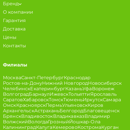
Бренд
О компании
Гарантия
Доставка
Цены
Контакты
Филиалы
Москва
Санкт-Петербург
Краснодар
Ростов-на-Дону
Нижний Новгород
Новосибирск
Челябинск
Екатеринбург
Казань
Уфа
Воронеж
Волгоград
Барнаул
Ижевск
Тольятти
Ярославль
Саратов
Хабаровск
Томск
Тюмень
Иркутск
Самара
Омск
Красноярск
Пермь
Ульяновск
Киров
Архангельск
Астрахань
Белгород
Благовещенск
Брянск
Владивосток
Владикавказ
Владимир
Волжский
Вологда
Грозный
Йошкар-Ола
Калининград
Калуга
Кемерово
Кострома
Курган