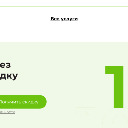
Все услуги
рез
идку
Получить скидку
льности