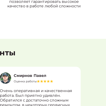
позволяет гарантировать высокое
качество в работе любой сложности
енты
Смирнов Павел
Оценка работы
О
Очень оперативная и качественная
Работу 
работа. Был приятно удивлён.
вопросы
Обратился с достаточно сложным
такие п
ремонтом, в некоторых сервисных
только 