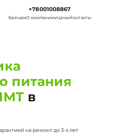
+78001008867
Бренд
О компании
Цены
Контакты
ика
о питания
0IMT
в
арантией на ремонт до 3-х лет