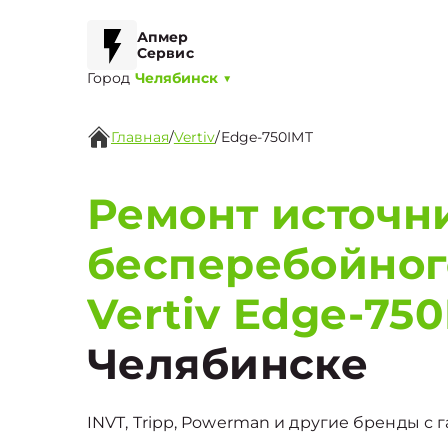
Апмер
Сервис
Город
Челябинск
▼
Главная
/
Vertiv
/
Edge-750IMT
Ремонт источн
бесперебойног
Vertiv Edge-75
Челябинске
INVT, Tripp, Powerman и другие бренды с г