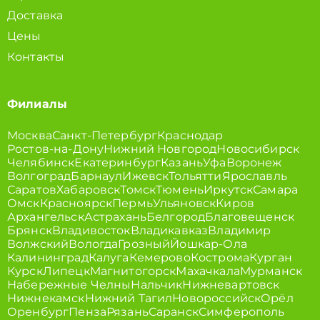
Доставка
Цены
Контакты
Филиалы
Москва
Санкт-Петербург
Краснодар
Ростов-на-Дону
Нижний Новгород
Новосибирск
Челябинск
Екатеринбург
Казань
Уфа
Воронеж
Волгоград
Барнаул
Ижевск
Тольятти
Ярославль
Саратов
Хабаровск
Томск
Тюмень
Иркутск
Самара
Омск
Красноярск
Пермь
Ульяновск
Киров
Архангельск
Астрахань
Белгород
Благовещенск
Брянск
Владивосток
Владикавказ
Владимир
Волжский
Вологда
Грозный
Йошкар-Ола
Калининград
Калуга
Кемерово
Кострома
Курган
Курск
Липецк
Магнитогорск
Махачкала
Мурманск
Набережные Челны
Нальчик
Нижневартовск
Нижнекамск
Нижний Тагил
Новороссийск
Орёл
Оренбург
Пенза
Рязань
Саранск
Симферополь