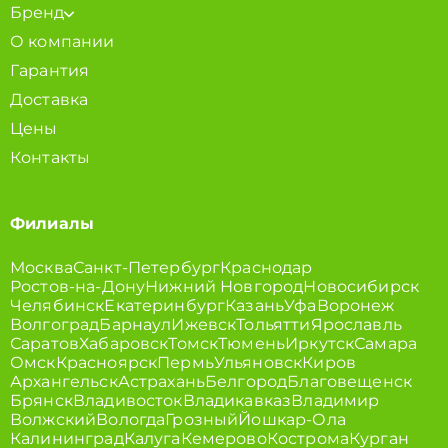
Бренд
О компании
Гарантия
Доставка
Цены
Контакты
Филиалы
Москва
Санкт-Петербург
Краснодар
Ростов-на-Дону
Нижний Новгород
Новосибирск
Челябинск
Екатеринбург
Казань
Уфа
Воронеж
Волгоград
Барнаул
Ижевск
Тольятти
Ярославль
Саратов
Хабаровск
Томск
Тюмень
Иркутск
Самара
Омск
Красноярск
Пермь
Ульяновск
Киров
Архангельск
Астрахань
Белгород
Благовещенск
Брянск
Владивосток
Владикавказ
Владимир
Волжский
Вологда
Грозный
Йошкар-Ола
Калининград
Калуга
Кемерово
Кострома
Курган