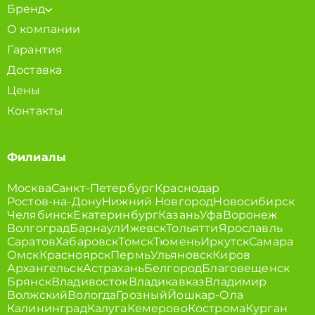
Бренд
О компании
Гарантия
Доставка
Цены
Контакты
Филиалы
Москва
Санкт-Петербург
Краснодар
Ростов-на-Дону
Нижний Новгород
Новосибирск
Челябинск
Екатеринбург
Казань
Уфа
Воронеж
Волгоград
Барнаул
Ижевск
Тольятти
Ярославль
Саратов
Хабаровск
Томск
Тюмень
Иркутск
Самара
Омск
Красноярск
Пермь
Ульяновск
Киров
Архангельск
Астрахань
Белгород
Благовещенск
Брянск
Владивосток
Владикавказ
Владимир
Волжский
Вологда
Грозный
Йошкар-Ола
Калининград
Калуга
Кемерово
Кострома
Курган