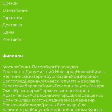
Бренд
О компании
Гарантия
Доставка
Цены
Контакты
Филиалы
Москва
Санкт-Петербург
Краснодар
Ростов-на-Дону
Нижний Новгород
Новосибирск
Челябинск
Екатеринбург
Казань
Уфа
Воронеж
Волгоград
Барнаул
Ижевск
Тольятти
Ярославль
Саратов
Хабаровск
Томск
Тюмень
Иркутск
Самара
Омск
Красноярск
Пермь
Ульяновск
Киров
Архангельск
Астрахань
Белгород
Благовещенск
Брянск
Владивосток
Владикавказ
Владимир
Волжский
Вологда
Грозный
Йошкар-Ола
Калининград
Калуга
Кемерово
Кострома
Курган