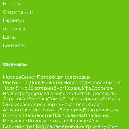
Бренд
О компании
Гарантия
Доставка
Цены
Контакты
Филиалы
Москва
Санкт-Петербург
Краснодар
Ростов-на-Дону
Нижний Новгород
Новосибирск
Челябинск
Екатеринбург
Казань
Уфа
Воронеж
Волгоград
Барнаул
Ижевск
Тольятти
Ярославль
Саратов
Хабаровск
Томск
Тюмень
Иркутск
Самара
Омск
Красноярск
Пермь
Ульяновск
Киров
Архангельск
Астрахань
Белгород
Благовещенск
Брянск
Владивосток
Владикавказ
Владимир
Волжский
Вологда
Грозный
Йошкар-Ола
Калининград
Калуга
Кемерово
Кострома
Курган