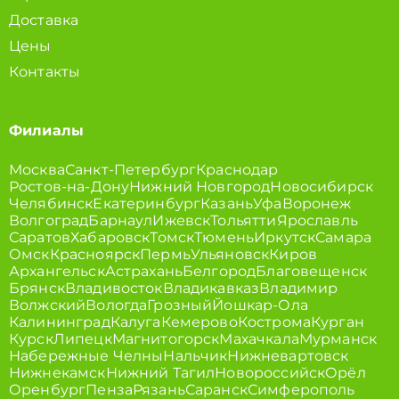
Доставка
Цены
Контакты
Филиалы
Москва
Санкт-Петербург
Краснодар
Ростов-на-Дону
Нижний Новгород
Новосибирск
Челябинск
Екатеринбург
Казань
Уфа
Воронеж
Волгоград
Барнаул
Ижевск
Тольятти
Ярославль
Саратов
Хабаровск
Томск
Тюмень
Иркутск
Самара
Омск
Красноярск
Пермь
Ульяновск
Киров
Архангельск
Астрахань
Белгород
Благовещенск
Брянск
Владивосток
Владикавказ
Владимир
Волжский
Вологда
Грозный
Йошкар-Ола
Калининград
Калуга
Кемерово
Кострома
Курган
Курск
Липецк
Магнитогорск
Махачкала
Мурманск
Набережные Челны
Нальчик
Нижневартовск
Нижнекамск
Нижний Тагил
Новороссийск
Орёл
Оренбург
Пенза
Рязань
Саранск
Симферополь