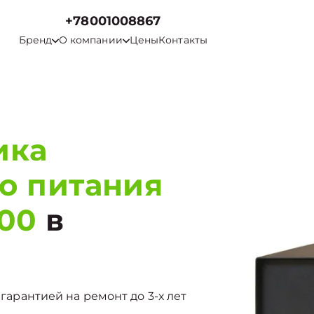
+78001008867
Бренд
О компании
Цены
Контакты
ика
о питания
000
в
 гарантией на ремонт до 3-х лет