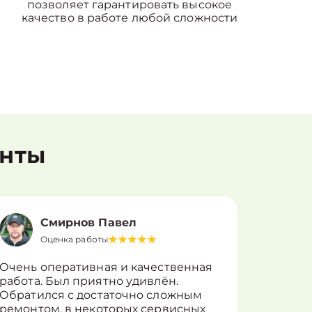
позволяет гарантировать высокое
качество в работе любой сложности
енты
Смирнов Павел
Оценка работы
О
Очень оперативная и качественная
Работу 
работа. Был приятно удивлён.
вопросы
Обратился с достаточно сложным
такие п
ремонтом, в некоторых сервисных
только 