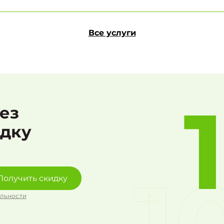
Все услуги
рез
идку
Получить скидку
льности