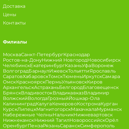
Доставка
Цены
Контакты
Филиалы
Москва
Санкт-Петербург
Краснодар
Ростов-на-Дону
Нижний Новгород
Новосибирск
Челябинск
Екатеринбург
Казань
Уфа
Воронеж
Волгоград
Барнаул
Ижевск
Тольятти
Ярославль
Саратов
Хабаровск
Томск
Тюмень
Иркутск
Самара
Омск
Красноярск
Пермь
Ульяновск
Киров
Архангельск
Астрахань
Белгород
Благовещенск
Брянск
Владивосток
Владикавказ
Владимир
Волжский
Вологда
Грозный
Йошкар-Ола
Калининград
Калуга
Кемерово
Кострома
Курган
Курск
Липецк
Магнитогорск
Махачкала
Мурманск
Набережные Челны
Нальчик
Нижневартовск
Нижнекамск
Нижний Тагил
Новороссийск
Орёл
Оренбург
Пенза
Рязань
Саранск
Симферополь