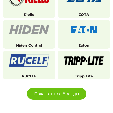
Riello
ZOTA
Hiden Control
Eaton
RUCELF
Tripp Lite
Показать все бренды