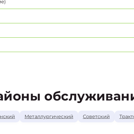
е)
айоны обслуживан
нский
Металлургический
Советский
Тракт