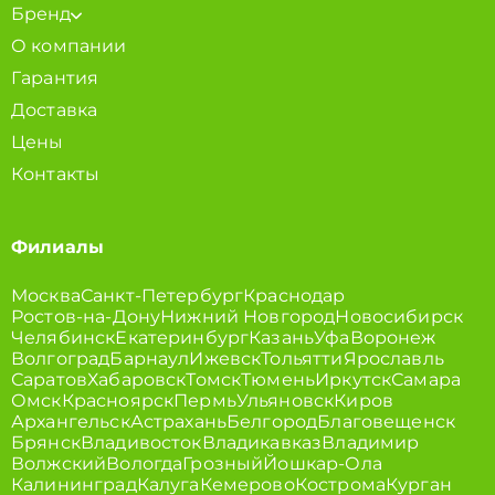
Бренд
О компании
Гарантия
Доставка
Цены
Контакты
Филиалы
Москва
Санкт-Петербург
Краснодар
Ростов-на-Дону
Нижний Новгород
Новосибирск
Челябинск
Екатеринбург
Казань
Уфа
Воронеж
Волгоград
Барнаул
Ижевск
Тольятти
Ярославль
Саратов
Хабаровск
Томск
Тюмень
Иркутск
Самара
Омск
Красноярск
Пермь
Ульяновск
Киров
Архангельск
Астрахань
Белгород
Благовещенск
Брянск
Владивосток
Владикавказ
Владимир
Волжский
Вологда
Грозный
Йошкар-Ола
Калининград
Калуга
Кемерово
Кострома
Курган