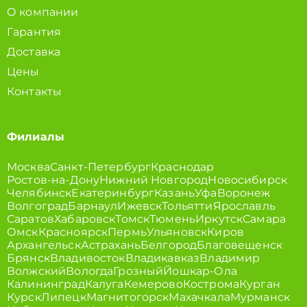
О компании
Гарантия
Доставка
Цены
Контакты
Филиалы
Москва
Санкт-Петербург
Краснодар
Ростов-на-Дону
Нижний Новгород
Новосибирск
Челябинск
Екатеринбург
Казань
Уфа
Воронеж
Волгоград
Барнаул
Ижевск
Тольятти
Ярославль
Саратов
Хабаровск
Томск
Тюмень
Иркутск
Самара
Омск
Красноярск
Пермь
Ульяновск
Киров
Архангельск
Астрахань
Белгород
Благовещенск
Брянск
Владивосток
Владикавказ
Владимир
Волжский
Вологда
Грозный
Йошкар-Ола
Калининград
Калуга
Кемерово
Кострома
Курган
Курск
Липецк
Магнитогорск
Махачкала
Мурманск