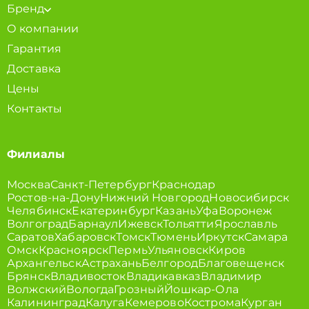
Бренд
О компании
Гарантия
Доставка
Цены
Контакты
Филиалы
Москва
Санкт-Петербург
Краснодар
Ростов-на-Дону
Нижний Новгород
Новосибирск
Челябинск
Екатеринбург
Казань
Уфа
Воронеж
Волгоград
Барнаул
Ижевск
Тольятти
Ярославль
Саратов
Хабаровск
Томск
Тюмень
Иркутск
Самара
Омск
Красноярск
Пермь
Ульяновск
Киров
Архангельск
Астрахань
Белгород
Благовещенск
Брянск
Владивосток
Владикавказ
Владимир
Волжский
Вологда
Грозный
Йошкар-Ола
Калининград
Калуга
Кемерово
Кострома
Курган