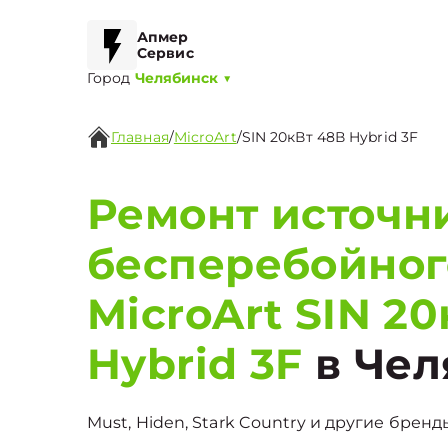
Апмер
Сервис
Город
Челябинск
▼
Главная
/
MicroArt
/
SIN 20кВт 48В Hybrid 3F
Ремонт источн
бесперебойног
MicroArt SIN 2
Hybrid 3F
в Чел
Must, Hiden, Stark Country и другие бренд