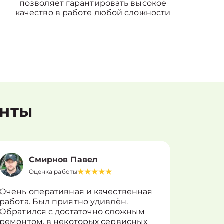
позволяет гарантировать высокое
качество в работе любой сложности
енты
Смирнов Павел
Оценка работы
О
Очень оперативная и качественная
Работу 
работа. Был приятно удивлён.
вопросы
Обратился с достаточно сложным
такие п
ремонтом, в некоторых сервисных
только 