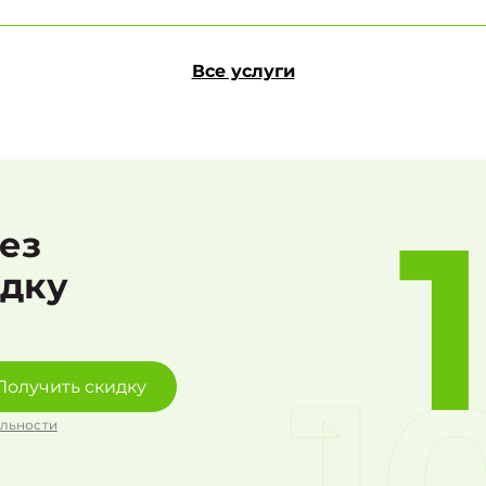
Все услуги
рез
идку
Получить скидку
льности