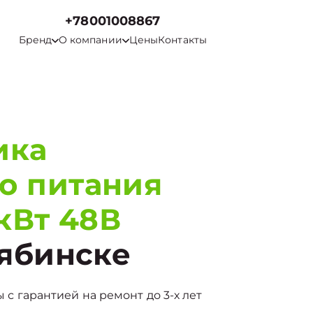
+78001008867
Бренд
О компании
Цены
Контакты
ика
о питания
0кВт 48В
ябинске
ы с гарантией на ремонт до 3-х лет