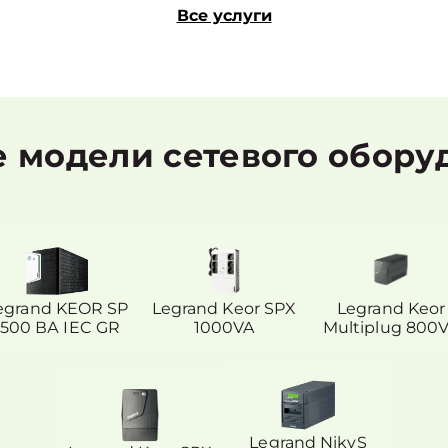
Все услуги
модели сетевого обору
egrand KEOR SP
Legrand Keor SPX
Legrand Keor
1500 ВА IEC GR
1000VA
Multiplug 800
Legrand NikyS