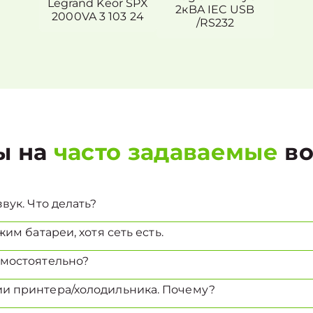
Legrand Keor SPX
2кBA IEC USB
2000VA 3 103 24
/RS232
ы на
часто задаваемые
во
вук. Что делать?
им батареи, хотя сеть есть.
амостоятельно?
и принтера/холодильника. Почему?