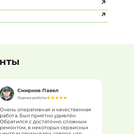
енты
Смирнов Павел
Оценка работы
О
Очень оперативная и качественная
Работу 
работа. Был приятно удивлён.
вопросы
Обратился с достаточно сложным
такие п
ремонтом, в некоторых сервисных
только 
центрах отказывали, говоря, что
информ