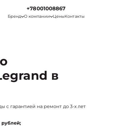
+78001008867
Бренд
О компании
Цены
Контакты
го
egrand в
ды с гарантией на ремонт до 3-х лет
 рублей;