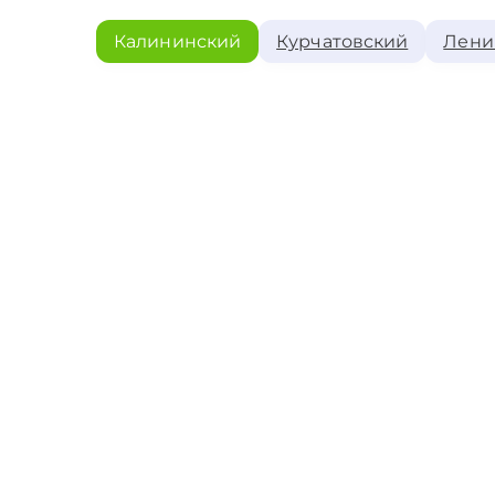
Калининский
Курчатовский
Лени