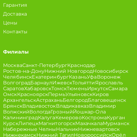
Гарантия
Доставка
Цены
Контакты
Филиалы
Москва
Санкт-Петербург
Краснодар
Ростов-на-Дону
Нижний Новгород
Новосибирск
Челябинск
Екатеринбург
Казань
Уфа
Воронеж
Волгоград
Барнаул
Ижевск
Тольятти
Ярославль
Саратов
Хабаровск
Томск
Тюмень
Иркутск
Самара
Омск
Красноярск
Пермь
Ульяновск
Киров
Архангельск
Астрахань
Белгород
Благовещенск
Брянск
Владивосток
Владикавказ
Владимир
Волжский
Вологда
Грозный
Йошкар-Ола
Калининград
Калуга
Кемерово
Кострома
Курган
Курск
Липецк
Магнитогорск
Махачкала
Мурманск
Набережные Челны
Нальчик
Нижневартовск
Нижнекамск
Нижний Тагил
Новороссийск
Орёл