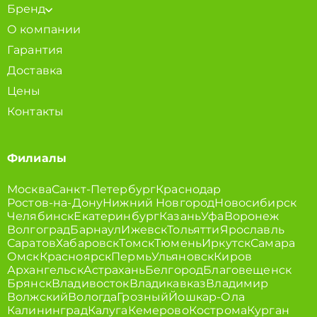
Бренд
О компании
Гарантия
Доставка
Цены
Контакты
Филиалы
Москва
Санкт-Петербург
Краснодар
Ростов-на-Дону
Нижний Новгород
Новосибирск
Челябинск
Екатеринбург
Казань
Уфа
Воронеж
Волгоград
Барнаул
Ижевск
Тольятти
Ярославль
Саратов
Хабаровск
Томск
Тюмень
Иркутск
Самара
Омск
Красноярск
Пермь
Ульяновск
Киров
Архангельск
Астрахань
Белгород
Благовещенск
Брянск
Владивосток
Владикавказ
Владимир
Волжский
Вологда
Грозный
Йошкар-Ола
Калининград
Калуга
Кемерово
Кострома
Курган