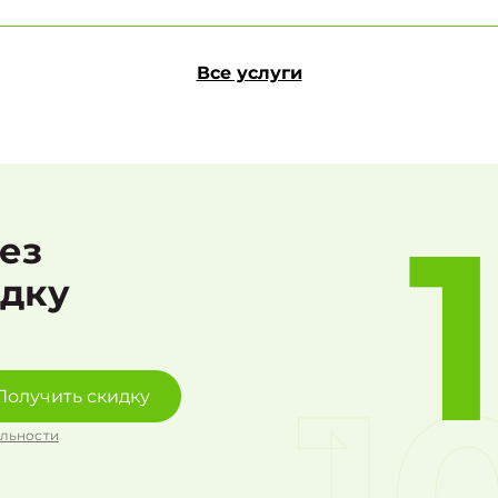
Все услуги
рез
идку
Получить скидку
льности