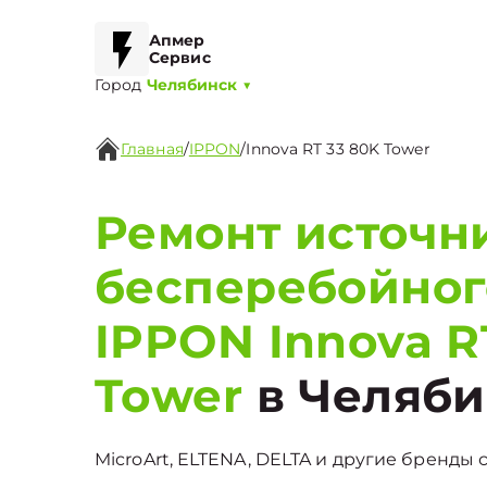
Апмер
Сервис
Город
Челябинск
▼
Главная
/
IPPON
/
Innova RT 33 80K Tower
Ремонт источн
бесперебойног
IPPON Innova R
Tower
в Челяби
MicroArt, ELTENA, DELTA и другие бренды с