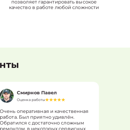
позволяет гарантировать высокое
качество в работе любой сложности
енты
Смирнов Павел
Оценка работы
О
Очень оперативная и качественная
Работу 
работа. Был приятно удивлён.
вопросы
Обратился с достаточно сложным
такие п
ремонтом, в некоторых сервисных
только 