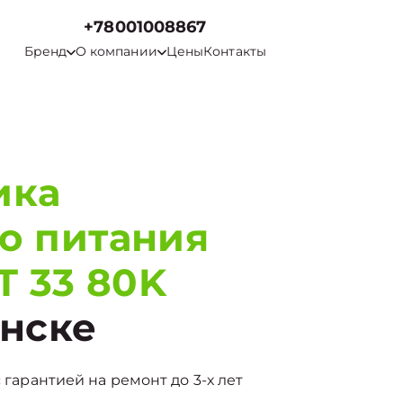
+78001008867
Бренд
О компании
Цены
Контакты
ика
о питания
T 33 80K
нске
 гарантией на ремонт до 3-х лет