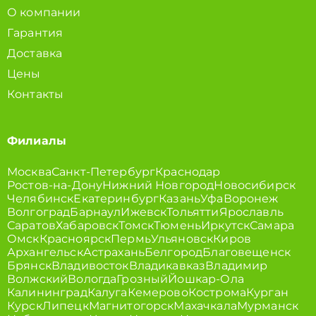
О компании
Гарантия
Доставка
Цены
Контакты
Филиалы
Москва
Санкт-Петербург
Краснодар
Ростов-на-Дону
Нижний Новгород
Новосибирск
Челябинск
Екатеринбург
Казань
Уфа
Воронеж
Волгоград
Барнаул
Ижевск
Тольятти
Ярославль
Саратов
Хабаровск
Томск
Тюмень
Иркутск
Самара
Омск
Красноярск
Пермь
Ульяновск
Киров
Архангельск
Астрахань
Белгород
Благовещенск
Брянск
Владивосток
Владикавказ
Владимир
Волжский
Вологда
Грозный
Йошкар-Ола
Калининград
Калуга
Кемерово
Кострома
Курган
Курск
Липецк
Магнитогорск
Махачкала
Мурманск