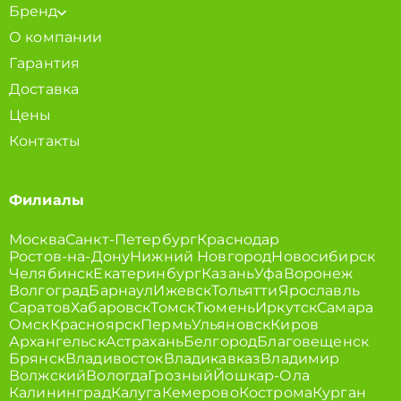
Бренд
О компании
Гарантия
Доставка
Цены
Контакты
Филиалы
Москва
Санкт-Петербург
Краснодар
Ростов-на-Дону
Нижний Новгород
Новосибирск
Челябинск
Екатеринбург
Казань
Уфа
Воронеж
Волгоград
Барнаул
Ижевск
Тольятти
Ярославль
Саратов
Хабаровск
Томск
Тюмень
Иркутск
Самара
Омск
Красноярск
Пермь
Ульяновск
Киров
Архангельск
Астрахань
Белгород
Благовещенск
Брянск
Владивосток
Владикавказ
Владимир
Волжский
Вологда
Грозный
Йошкар-Ола
Калининград
Калуга
Кемерово
Кострома
Курган