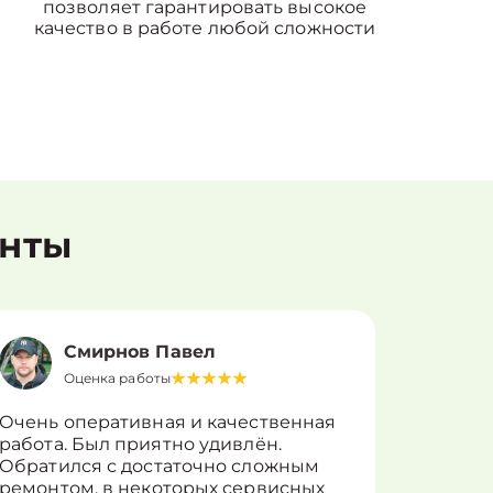
позволяет гарантировать высокое
качество в работе любой сложности
енты
Смирнов Павел
Оценка работы
О
Очень оперативная и качественная
Работу 
работа. Был приятно удивлён.
вопросы
Обратился с достаточно сложным
такие п
ремонтом, в некоторых сервисных
только 