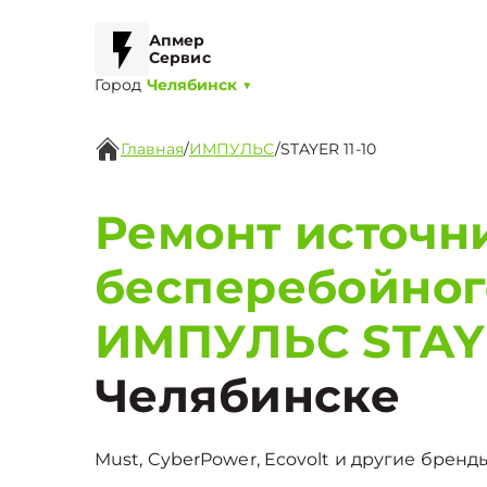
Апмер
Сервис
Город
Челябинск
▼
Главная
/
ИМПУЛЬС
/
STAYER 11-10
Ремонт источн
бесперебойног
ИМПУЛЬС STAYE
Челябинске
Must, CyberPower, Ecovolt и другие бренды