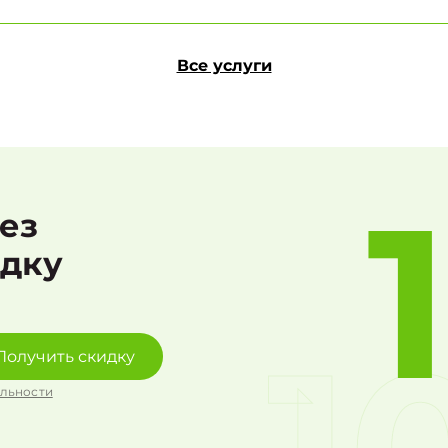
Все услуги
рез
идку
Получить скидку
льности