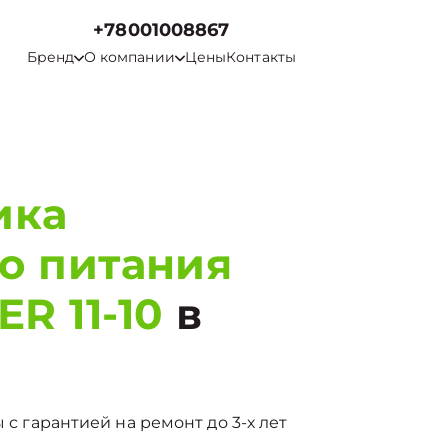
+78001008867
Бренд
О компании
Цены
Контакты
ика
о питания
R 11-10
в
 с гарантией на ремонт до 3-х лет