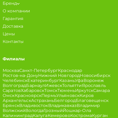
Бренд
О компании
Гарантия
Доставка
Цены
Контакты
Филиалы
Москва
Санкт-Петербург
Краснодар
Ростов-на-Дону
Нижний Новгород
Новосибирск
Челябинск
Екатеринбург
Казань
Уфа
Воронеж
Волгоград
Барнаул
Ижевск
Тольятти
Ярославль
Саратов
Хабаровск
Томск
Тюмень
Иркутск
Самара
Омск
Красноярск
Пермь
Ульяновск
Киров
Архангельск
Астрахань
Белгород
Благовещенск
Брянск
Владивосток
Владикавказ
Владимир
Волжский
Вологда
Грозный
Йошкар-Ола
Калининград
Калуга
Кемерово
Кострома
Курган