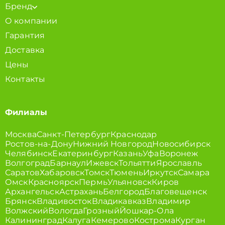
Бренд
О компании
Гарантия
Доставка
Цены
Контакты
Филиалы
Москва
Санкт-Петербург
Краснодар
Ростов-на-Дону
Нижний Новгород
Новосибирск
Челябинск
Екатеринбург
Казань
Уфа
Воронеж
Волгоград
Барнаул
Ижевск
Тольятти
Ярославль
Саратов
Хабаровск
Томск
Тюмень
Иркутск
Самара
Омск
Красноярск
Пермь
Ульяновск
Киров
Архангельск
Астрахань
Белгород
Благовещенск
Брянск
Владивосток
Владикавказ
Владимир
Волжский
Вологда
Грозный
Йошкар-Ола
Калининград
Калуга
Кемерово
Кострома
Курган