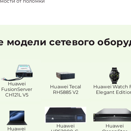
мости от поломки
 модели сетевого обору
Huawei
Huawei Tecal
Huawei Watch F
FusionServer
RH5885 V2
Elegant Editio
CH121L V5
Huawei
Huawei
Huawei