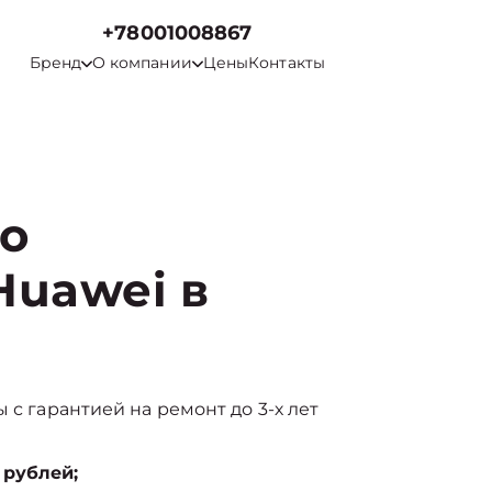
+78001008867
Бренд
О компании
Цены
Контакты
го
Huawei в
 с гарантией на ремонт до 3-х лет
 рублей;