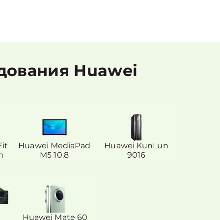
дования Huawei
it
Huawei MediaPad
Huawei KunLun
n
M5 10.8
9016
Huawei Mate 60