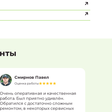
енты
Смирнов Павел
Оценка работы
О
Очень оперативная и качественная
Работу 
работа. Был приятно удивлён.
вопросы
Обратился с достаточно сложным
такие п
ремонтом, в некоторых сервисных
только 