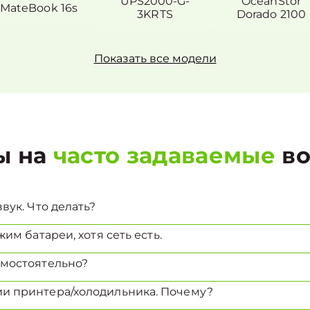
UPS2000-G-
OceanStor
MateBook 16s
3KRTS
Dorado 2100
Показать все модели
ы на
часто задаваемые
во
вук. Что делать?
им батареи, хотя сеть есть.
амостоятельно?
и принтера/холодильника. Почему?