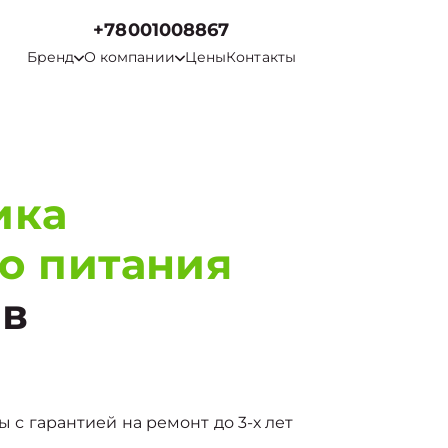
+78001008867
Бренд
О компании
Цены
Контакты
ика
о питания
в
ы с гарантией на ремонт до 3-х лет