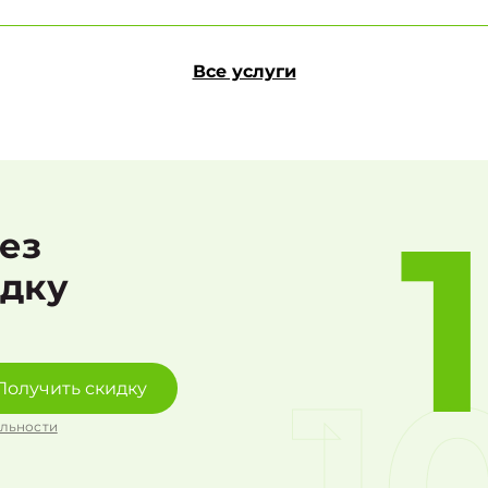
Все услуги
рез
идку
Получить скидку
льности