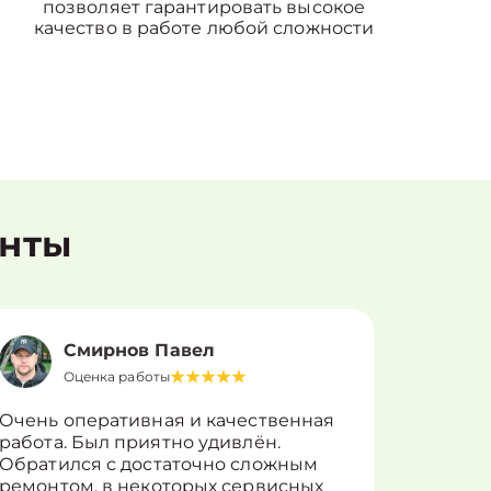
позволяет гарантировать высокое
качество в работе любой сложности
енты
Смирнов Павел
Оценка работы
О
Очень оперативная и качественная
Работу 
работа. Был приятно удивлён.
вопросы
Обратился с достаточно сложным
такие п
ремонтом, в некоторых сервисных
только 