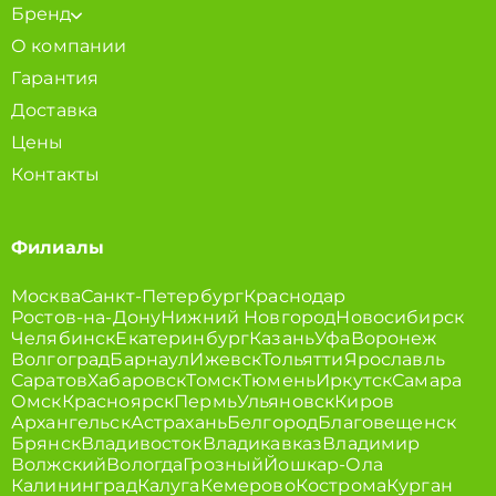
Бренд
О компании
Гарантия
Доставка
Цены
Контакты
Филиалы
Москва
Санкт-Петербург
Краснодар
Ростов-на-Дону
Нижний Новгород
Новосибирск
Челябинск
Екатеринбург
Казань
Уфа
Воронеж
Волгоград
Барнаул
Ижевск
Тольятти
Ярославль
Саратов
Хабаровск
Томск
Тюмень
Иркутск
Самара
Омск
Красноярск
Пермь
Ульяновск
Киров
Архангельск
Астрахань
Белгород
Благовещенск
Брянск
Владивосток
Владикавказ
Владимир
Волжский
Вологда
Грозный
Йошкар-Ола
Калининград
Калуга
Кемерово
Кострома
Курган