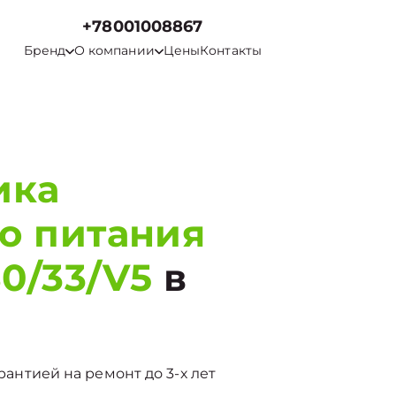
+78001008867
Бренд
О компании
Цены
Контакты
ика
о питания
0/33/V5
в
арантией на ремонт до 3-х лет