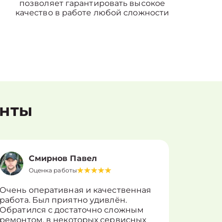
позволяет гарантировать высокое
качество в работе любой сложности
енты
Смирнов Павел
Оценка работы
О
Очень оперативная и качественная
Работу 
работа. Был приятно удивлён.
вопросы
Обратился с достаточно сложным
такие п
ремонтом, в некоторых сервисных
только 