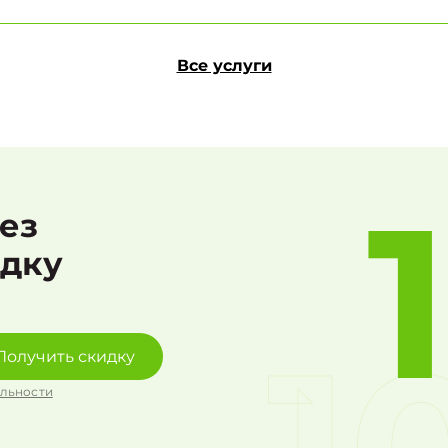
Все услуги
рез
идку
Получить скидку
льности