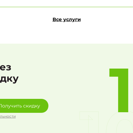
Все услуги
рез
идку
Получить скидку
льности