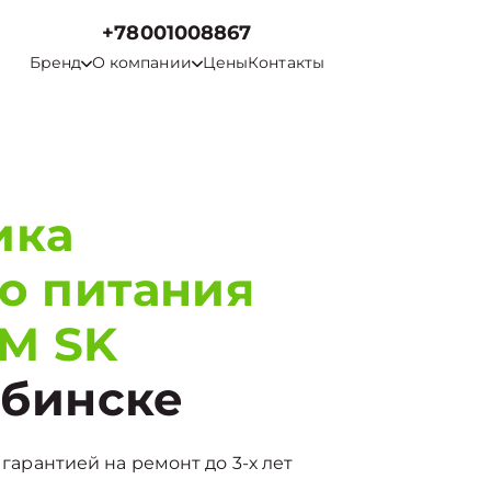
+78001008867
Бренд
О компании
Цены
Контакты
ика
о питания
M SK
ябинске
 гарантией на ремонт до 3-х лет