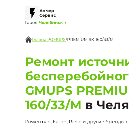
Апмер
Сервис
Город
Челябинск
▼
Главная
/
GMUPS
/
PREMIUM SK 160/33/M
Ремонт источн
бесперебойног
GMUPS PREMIU
160/33/M
в Чел
Powerman, Eaton, Riello и другие бренды с