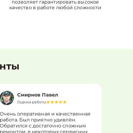
позволяет гарантировать высокое
качество в работе любой сложности
енты
Смирнов Павел
Оценка работы
О
Очень оперативная и качественная
Работу 
работа. Был приятно удивлён.
вопросы
Обратился с достаточно сложным
такие п
ремонтом, в некоторых сервисных
только 