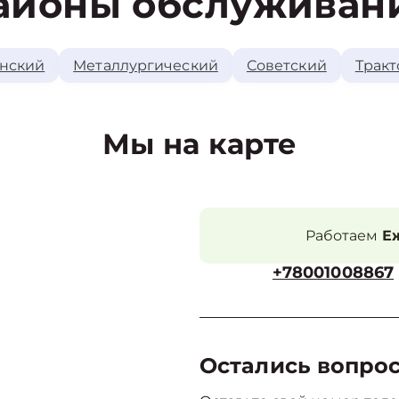
айоны обслуживан
нский
Металлургический
Советский
Тракт
Мы на карте
Работаем
Еж
+78001008867
Остались вопро