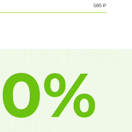
585 ₽
10%
10%