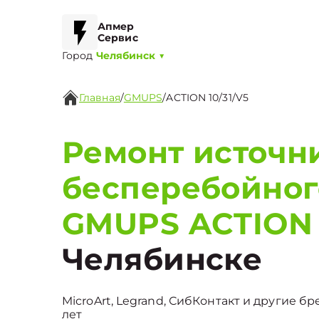
Апмер
Сервис
Город
Челябинск
▼
Главная
/
GMUPS
/
ACTION 10/31/V5
Ремонт источн
бесперебойног
GMUPS ACTION 
Челябинске
MicroArt, Legrand, СибКонтакт и другие бр
лет