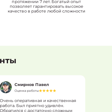
протяжении 7 лет. Богатый опыт
позволяет гарантировать высокое
качество в работе любой сложности
енты
Смирнов Павел
Оценка работы
О
Очень оперативная и качественная
Работу 
работа. Был приятно удивлён.
вопросы
Обратился с достаточно сложным
такие п