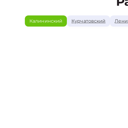
Р
Калининский
Курчатовский
Лени