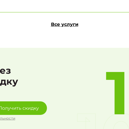
Все услуги
рез
идку
Получить скидку
льности