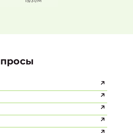
15/31/M
просы