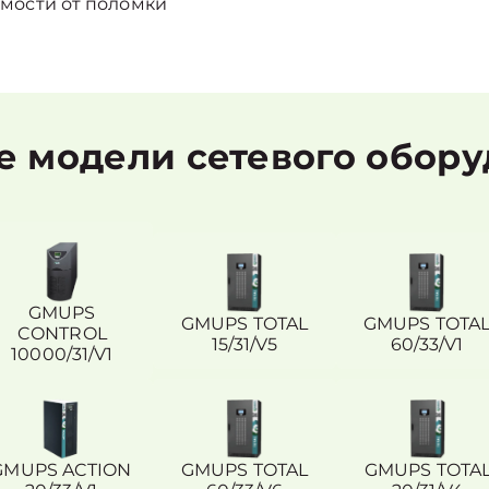
мости от поломки
 модели сетевого обор
GMUPS
GMUPS TOTAL
GMUPS TOTA
CONTROL
15/31/V5
60/33/V1
10000/31/V1
GMUPS ACTION
GMUPS TOTAL
GMUPS TOTA