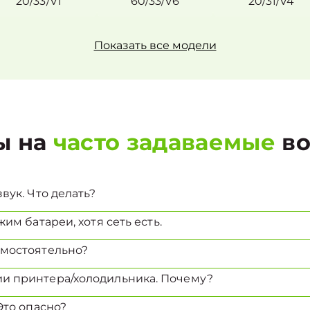
20/33/V1
60/33/V6
20/31/V4
Показать все модели
ы на
часто задаваемые
во
вук. Что делать?
им батареи, хотя сеть есть.
амостоятельно?
и принтера/холодильника. Почему?
Это опасно?