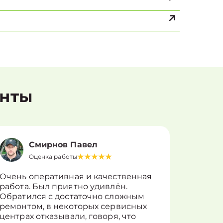
енты
Смирнов Павел
Оценка работы
О
Очень оперативная и качественная
Работу 
работа. Был приятно удивлён.
вопросы
Обратился с достаточно сложным
такие п
ремонтом, в некоторых сервисных
только 
центрах отказывали, говоря, что
информ