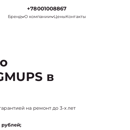
+78001008867
Бренд
О компании
Цены
Контакты
го
GMUPS в
 гарантией на ремонт до 3-х лет
 рублей;