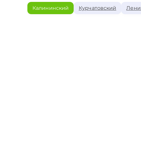
Калининский
Курчатовский
Лени