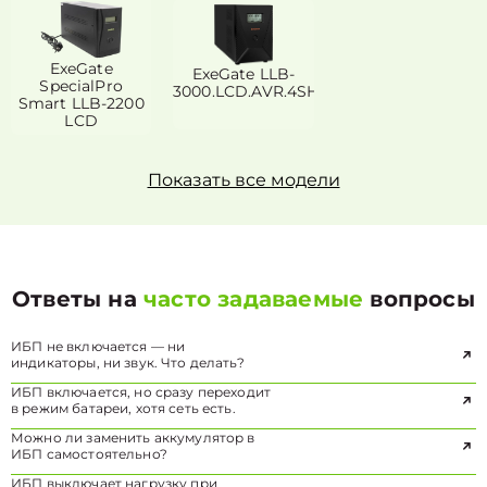
ExeGate
ExeGate LLB-
SpecialPro
3000.LCD.AVR.4SH.RJ.USB
Smart LLB-2200
LCD
Показать все модели
Ответы на
часто задаваемые
вопросы
ИБП не включается — ни
индикаторы, ни звук. Что делать?
ИБП включается, но сразу переходит
в режим батареи, хотя сеть есть.
Можно ли заменить аккумулятор в
ИБП самостоятельно?
ИБП выключает нагрузку при