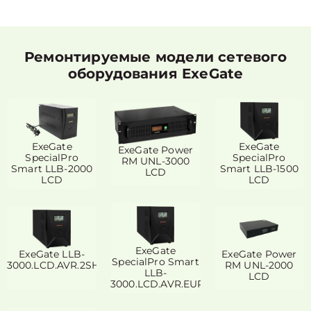
Ремонтируемые модели сетевого
оборудования ExeGate
ExeGate
ExeGate
ExeGate Power
SpecialPro
SpecialPro
RM UNL-3000
Smart LLB-2000
Smart LLB-1500
LCD
LCD
LCD
ExeGate
ExeGate LLB-
ExeGate Power
SpecialPro Smart
3000.LCD.AVR.2SH.4C13.RJ.USB
RM UNL-2000
LLB-
LCD
3000.LCD.AVR.EURO.RJ.USB