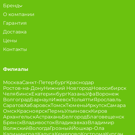
Бренд
О компании
Гарантия
Доставка
Цены
Контакты
Филиалы
Москва
Санкт-Петербург
Краснодар
Ростов-на-Дону
Нижний Новгород
Новосибирск
Челябинск
Екатеринбург
Казань
Уфа
Воронеж
Волгоград
Барнаул
Ижевск
Тольятти
Ярославль
Саратов
Хабаровск
Томск
Тюмень
Иркутск
Самара
Омск
Красноярск
Пермь
Ульяновск
Киров
Архангельск
Астрахань
Белгород
Благовещенск
Брянск
Владивосток
Владикавказ
Владимир
Волжский
Вологда
Грозный
Йошкар-Ола
Калининград
Калуга
Кемерово
Кострома
Курган