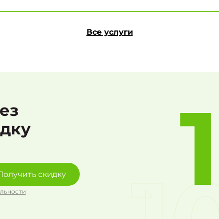
Все услуги
рез
идку
Получить скидку
льности