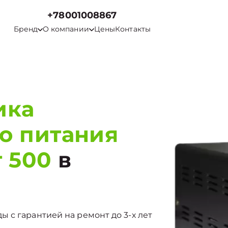
+78001008867
Бренд
О компании
Цены
Контакты
ика
о питания
 500
в
 с гарантией на ремонт до 3-х лет