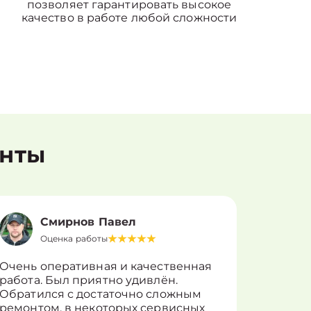
позволяет гарантировать высокое
качество в работе любой сложности
енты
Смирнов Павел
Оценка работы
О
Очень оперативная и качественная
Работу 
работа. Был приятно удивлён.
вопросы
Обратился с достаточно сложным
такие п
ремонтом, в некоторых сервисных
только 