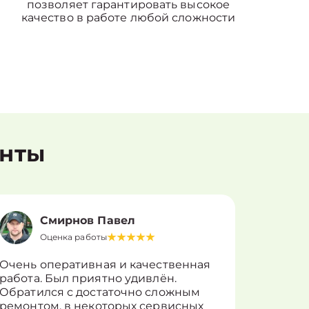
позволяет гарантировать высокое
качество в работе любой сложности
енты
Смирнов Павел
Оценка работы
О
Очень оперативная и качественная
Работу 
работа. Был приятно удивлён.
вопросы
Обратился с достаточно сложным
такие п
ремонтом, в некоторых сервисных
только 