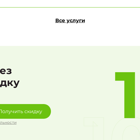
Все услуги
рез
идку
Получить скидку
льности