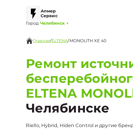
Апмер
Сервис
Город
Челябинск
▼
Главная
/
ELTENA
/
MONOLITH XE 40
Ремонт источн
бесперебойног
ELTENA MONOLI
Челябинске
Riello, Hybrid, Hiden Control и другие бре