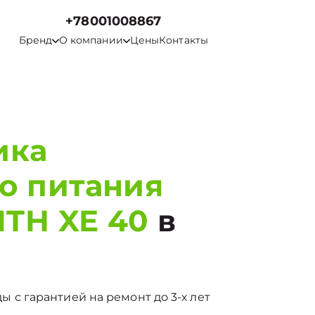
+78001008867
Бренд
О компании
Цены
Контакты
ика
о питания
TH XE 40
в
нды с гарантией на ремонт до 3-х лет